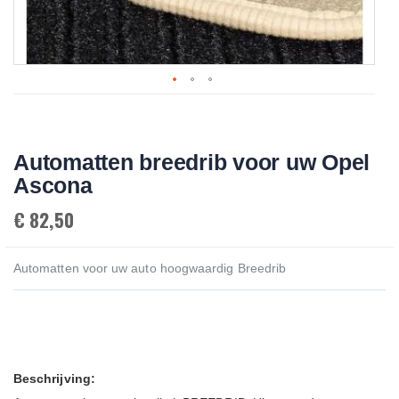
Skip
to
the
beginning
Automatten breedrib voor uw Opel
of
the
Ascona
images
gallery
€ 82,50
Automatten voor uw auto hoogwaardig Breedrib
Beschrijving: