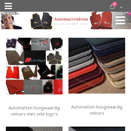
Ga
items
0
Nav
direct
Cart
door
activeren
naar
de
inhoud
Automatten hoogwaardig
Automatten hoogwaardig
velours
velours met vele logo's