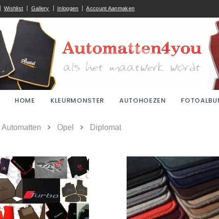
Wishlist
Gallery
Inloggen
Account Aanmaken
HOME
KLEURMONSTER
AUTOHOEZEN
FOTOALBU
ome
Automatten
Opel
Diplomat