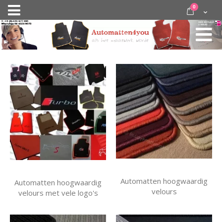
Ga
items
0
Nav
direct
Cart
door
activeren
naar
de
inhoud
Automatten hoogwaardig
Automatten hoogwaardig
velours
velours met vele logo's