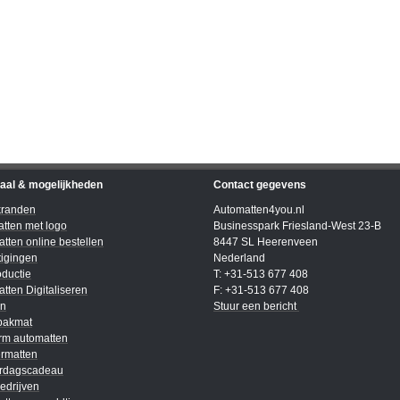
iaal & mogelijkheden
Contact gegevens
kranden
Automatten4you.nl
tten met logo
Businesspark Friesland-West 23-B
tten online bestellen
8447 SL Heerenveen
igingen
Nederland
ductie
T: +31-513 677 408
tten Digitaliseren
F: +31-513 677 408
en
Stuur een bericht
bakmat
rm automatten
rmatten
ardagscadeau
edrijven