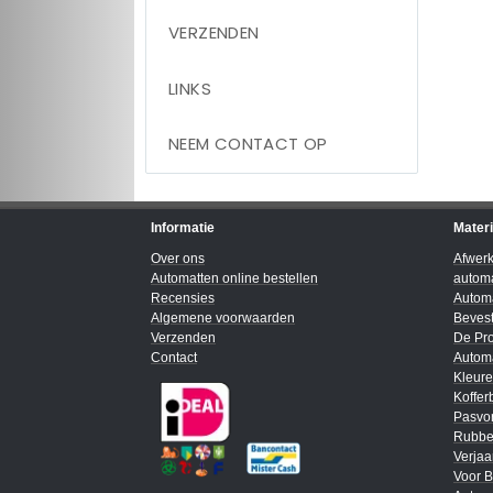
VERZENDEN
LINKS
NEEM CONTACT OP
Informatie
Mater
Over ons
Afwer
Automatten online bestellen
automa
Recensies
Automa
Algemene voorwaarden
Bevest
Verzenden
De Pro
Contact
Automa
Kleur
Koffer
Pasvo
Rubbe
Verja
Voor B