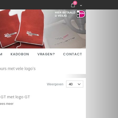
items
0
Cart
M
KADOBON
VRAGEN?
CONTACT
urs met vele logo's
Weergeven
l GT met logo GT
ees meer