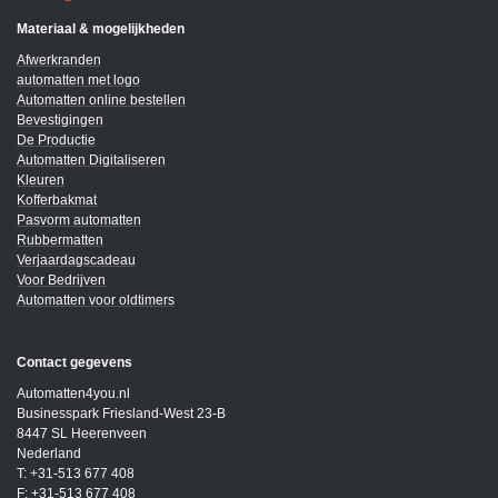
Materiaal & mogelijkheden
Afwerkranden
automatten met logo
Automatten online bestellen
Bevestigingen
De Productie
Automatten Digitaliseren
Kleuren
Kofferbakmat
Pasvorm automatten
Rubbermatten
Verjaardagscadeau
Voor Bedrijven
Automatten voor oldtimers
Contact gegevens
Automatten4you.nl
Businesspark Friesland-West 23-B
8447 SL Heerenveen
Nederland
T: +31-513 677 408
F: +31-513 677 408