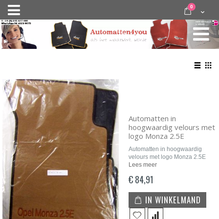
Ga
items
0
Nav
direct
Cart
door
activeren
naar
de
inhoud
Bekij
als
Lijst
Roo
Automatten in
hoogwaardig velours met
logo Monza 2.5E
Automatten in hoogwaardig
velours met logo Monza 2.5E
Lees meer
€ 84,91
IN WINKELMAND