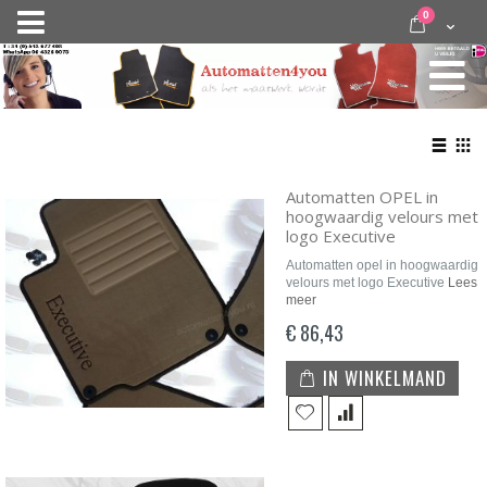
Ga
items
0
Nav
direct
Cart
door
activeren
naar
de
inhoud
Bekij
als
Lijst
Roo
Automatten OPEL in
hoogwaardig velours met
logo Executive
Automatten opel in hoogwaardig
velours met logo Executive
Lees
meer
€ 86,43
IN WINKELMAND