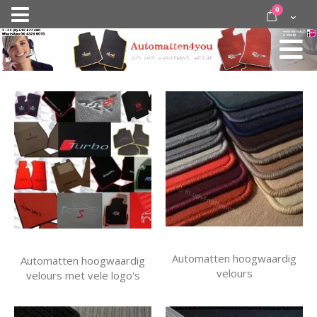
Ga
items
0
Nav
direct
Cart
door
activeren
naar
de
inhoud
Automatten hoogwaardig
Automatten hoogwaardig
velours
velours met vele logo's