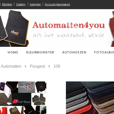
Wishlist
Gallery
Inloggen
Account Aanmaken
HOME
KLEURMONSTER
AUTOHOEZEN
FOTOALBU
ome
Automatten
Peugeot
106