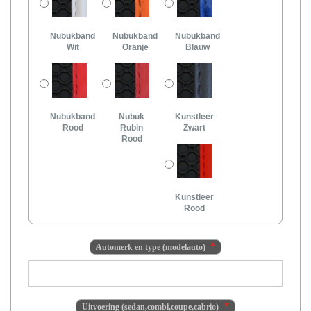
Nubukband
Nubukband
Nubukband
Wit
Oranje
Blauw
Nubukband
Nubuk
Kunstleer
Rood
Rubin
Zwart
Rood
Kunstleer
Rood
Automerk en type (modelauto)
Uitvoering (sedan,combi,coupe,cabrio)