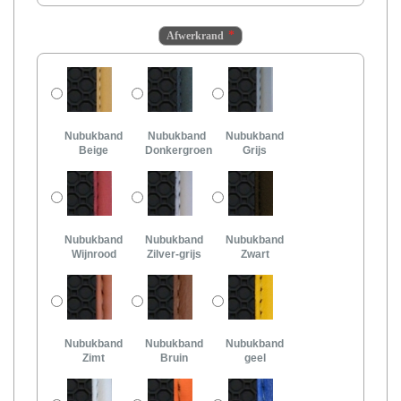
Afwerkrand
Nubukband
Nubukband
Nubukband
Beige
Donkergroen
Grijs
Nubukband
Nubukband
Nubukband
Wijnrood
Zilver-grijs
Zwart
Nubukband
Nubukband
Nubukband
Zimt
Bruin
geel