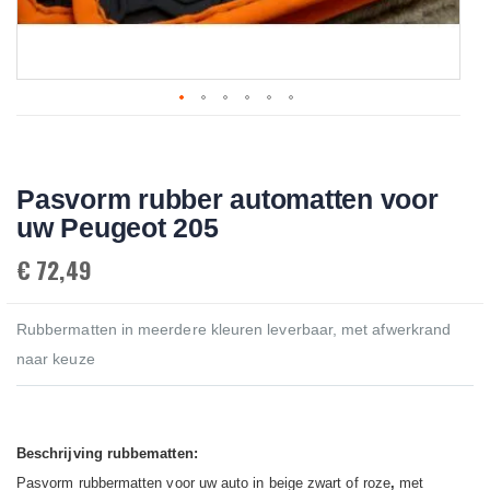
Skip
to
the
beginning
Pasvorm rubber automatten voor
of
the
uw Peugeot 205
images
gallery
€ 72,49
Rubbermatten in meerdere kleuren leverbaar, met afwerkrand
naar keuze
Beschrijving rubbematten:
Pasvorm rubbermatten voor uw auto in beige zwart of roze
,
met