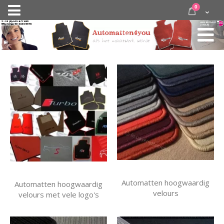
Ga
items
0
Nav
direct
Cart
door
activeren
naar
de
inhoud
Automatten hoogwaardig
Automatten hoogwaardig
velours
velours met vele logo's