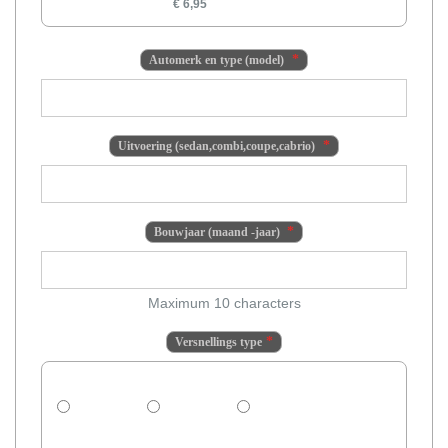
€ 6,95
Automerk en type (model)
Uitvoering (sedan,combi,coupe,cabrio)
Bouwjaar (maand -jaar)
Maximum 10 characters
Versnellings type