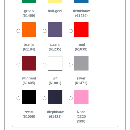
groen
half-geel
lichtblauw
(61469)
(61429)
oranje
paars
rood
(61184)
(61235)
(61039)
wijnrood
wit
zilver
(61405)
(61001)
(61471)
zwart
diepblauw
Roze
(61005)
(61421)
(2320
pink)