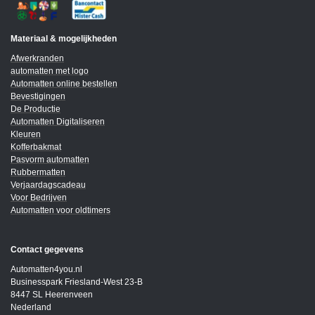
Materiaal & mogelijkheden
Afwerkranden
automatten met logo
Automatten online bestellen
Bevestigingen
De Productie
Automatten Digitaliseren
Kleuren
Kofferbakmat
Pasvorm automatten
Rubbermatten
Verjaardagscadeau
Voor Bedrijven
Automatten voor oldtimers
Contact gegevens
Automatten4you.nl
Businesspark Friesland-West 23-B
8447 SL Heerenveen
Nederland