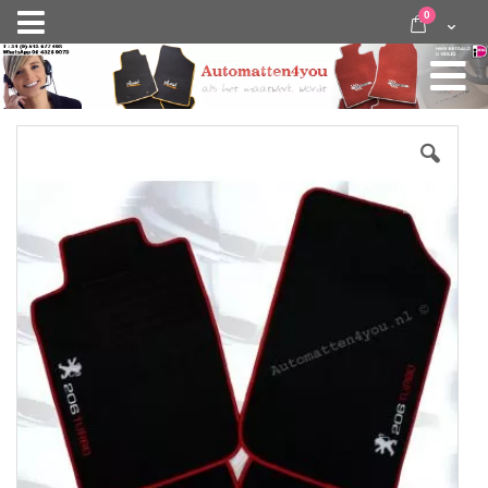
Ga
items
0
Nav
direct
Cart
door
activeren
naar
de
inhoud
Skip
to
the
end
of
the
images
gallery