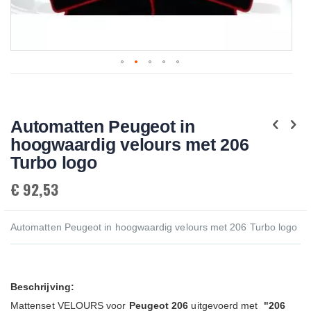
Skip
to
the
beginning
Automatten Peugeot in
of
the
hoogwaardig velours met 206
images
gallery
Turbo logo
€ 92,53
Automatten Peugeot in hoogwaardig velours met 206 Turbo logo
Beschrijving:
Mattenset VELOURS voor
Peugeot
206
uitgevoerd met
"206