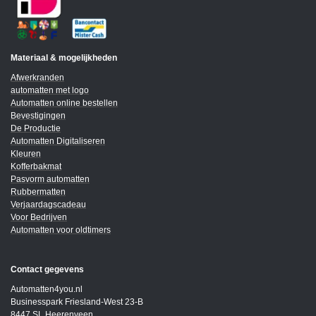
Materiaal & mogelijkheden
Afwerkranden
automatten met logo
Automatten online bestellen
Bevestigingen
De Productie
Automatten Digitaliseren
Kleuren
Kofferbakmat
Pasvorm automatten
Rubbermatten
Verjaardagscadeau
Voor Bedrijven
Automatten voor oldtimers
Contact gegevens
Automatten4you.nl
Businesspark Friesland-West 23-B
8447 SL Heerenveen