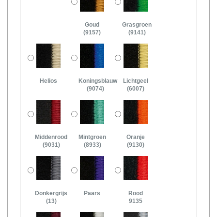
Goud
Grasgroen
(9157)
(9141)
Helios
Koningsblauw
Lichtgeel
(9074)
(6007)
Middenrood
Mintgroen
Oranje
(9031)
(8933)
(9130)
Donkergrijs
Paars
Rood
(13)
9135