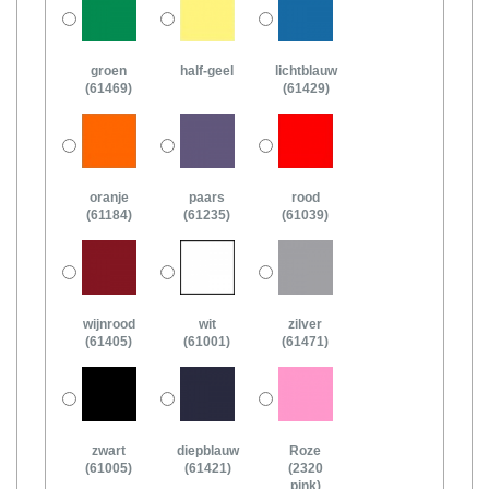
groen
half-geel
lichtblauw
(61469)
(61429)
oranje
paars
rood
(61184)
(61235)
(61039)
wijnrood
wit
zilver
(61405)
(61001)
(61471)
zwart
diepblauw
Roze
(61005)
(61421)
(2320
pink)