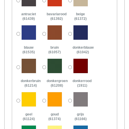
antraciet
bavariarood
beige
(61439)
(61392)
(61372)
blauw
bruin
donkerblauw
(61535)
(61057)
(61042)
donkerbruin
donkergroen
donkerrood
(61214)
(61208)
(1911)
geel
goud
grijs
(61124)
(61374)
(61166)