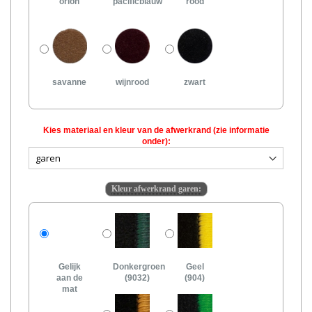
orion
pacificblauw
rood
savanne
wijnrood
zwart
Kies materiaal en kleur van de afwerkrand (zie informatie
onder):
Kleur afwerkrand garen:
Gelijk
Donkergroen
Geel
aan de
(9032)
(904)
mat