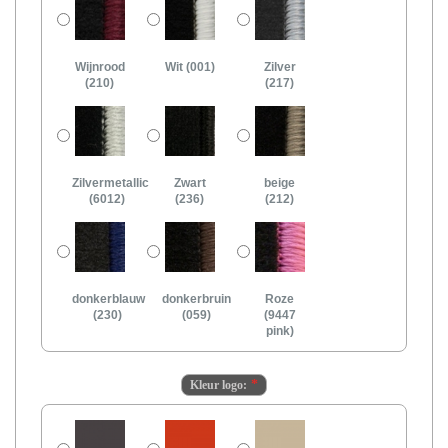
Wijnrood
Wit (001)
Zilver
(210)
(217)
Zilvermetallic
Zwart
beige
(6012)
(236)
(212)
donkerblauw
donkerbruin
Roze
(230)
(059)
(9447
pink)
Kleur logo: