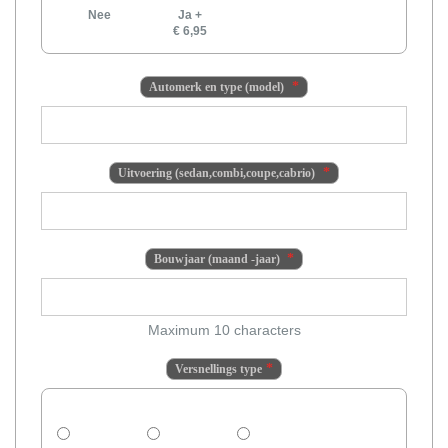
Nee
Ja
+
€ 6,95
Automerk en type (model)
Uitvoering (sedan,combi,coupe,cabrio)
Bouwjaar (maand -jaar)
Maximum 10 characters
Versnellings type