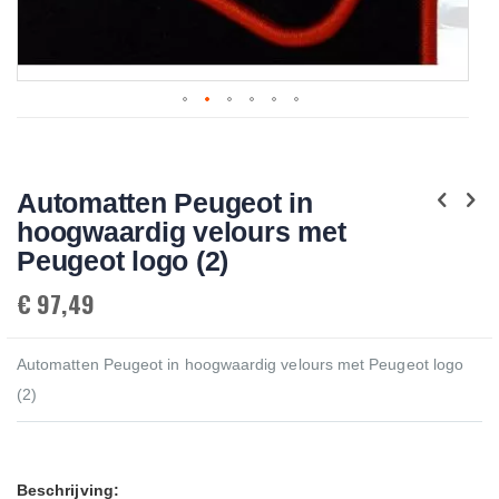
Skip
to
the
beginning
Automatten Peugeot in
of
the
hoogwaardig velours met
images
gallery
Peugeot logo (2)
€ 97,49
Automatten Peugeot in hoogwaardig velours met Peugeot logo
(2)
Beschrijving: