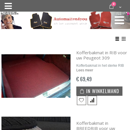
Ga
items
0
Nav
direct
Cart
door
activeren
naar
de
inhoud
Bekij
als
Lijst
Roo
Kofferbakmat in RIB voor
uw Peugeot 309
Kofferbakmat in het sterke RIB
Lees meer
€ 69,49
IN WINKELMAND
Kofferbakmat in
BREEDRIB voor uw