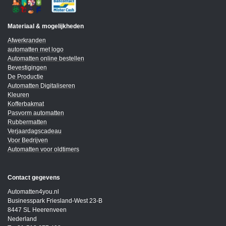
Materiaal & mogelijkheden
Afwerkranden
automatten met logo
Automatten online bestellen
Bevestigingen
De Productie
Automatten Digitaliseren
Kleuren
Kofferbakmat
Pasvorm automatten
Rubbermatten
Verjaardagscadeau
Voor Bedrijven
Automatten voor oldtimers
Contact gegevens
Automatten4you.nl
Businesspark Friesland-West 23-B
8447 SL Heerenveen
Nederland