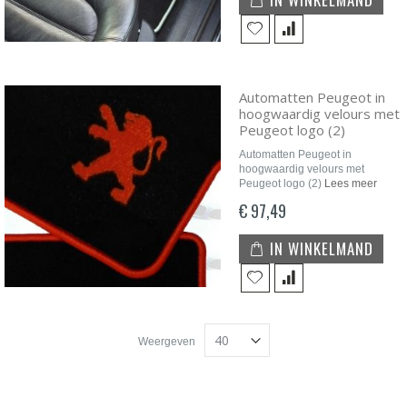
Automatten Peugeot in
hoogwaardig velours met
Peugeot logo (2)
Automatten Peugeot in
hoogwaardig velours met
Peugeot logo (2)
Lees meer
€ 97,49
IN WINKELMAND
Weergeven