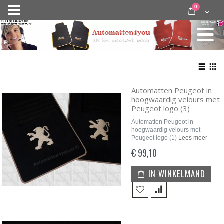
Ga
items
0
Nav
direct
Cart
door
activeren
naar
de
inhoud
Bekij
als
Lijst
Roo
Automatten Peugeot in
hoogwaardig velours met
Peugeot logo (3)
Automatten Peugeot in
hoogwaardig velours met
Peugeot logo (1)
Lees meer
€ 99,10
IN WINKELMAND