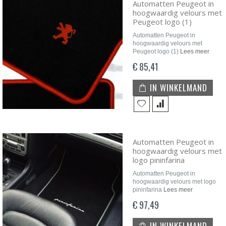
Automatten Peugeot in
hoogwaardig velours met
Peugeot logo (1)
Automatten Peugeot in
hoogwaardig velours met
Peugeot logo (1)
Lees meer
€ 85,41
IN WINKELMAND
Automatten Peugeot in
hoogwaardig velours met
logo pininfarina
Automatten Peugeot in
hoogwaardig velours met logo
pininfarina
Lees meer
€ 97,49
IN WINKELMAND