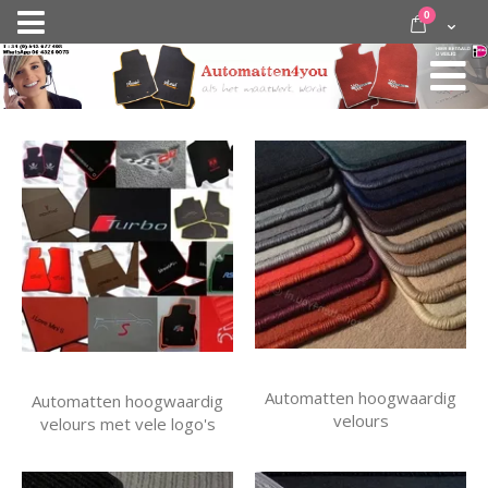
Ga
items
0
Nav
direct
Cart
door
activeren
naar
de
inhoud
Automatten hoogwaardig
Automatten hoogwaardig
velours
velours met vele logo's