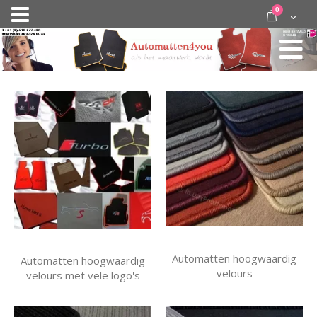
Ga
items
0
Nav
direct
Cart
door
activeren
naar
de
inhoud
Automatten hoogwaardig
Automatten hoogwaardig
velours
velours met vele logo's