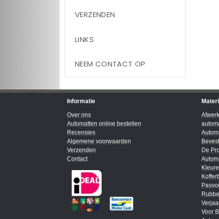
VERZENDEN
LINKS
NEEM CONTACT OP
Informatie
Mater
Over ons
Afwer
Automatten online bestellen
automa
Recensies
Automa
Algemene voorwaarden
Bevest
Verzenden
De Pro
Contact
Automa
Kleur
Koffer
Pasvo
Rubbe
Verja
Voor B