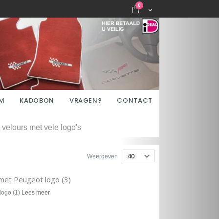
items
0
Cart
M
KADOBON
VRAGEN?
CONTACT
velours met vele logo's
Weergeven
met Peugeot logo (3)
logo (1)
Lees meer