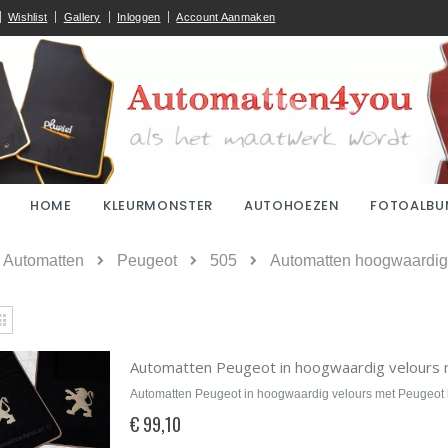
Wishlist
Gallery
Inloggen
Account Aanmaken
HOME
KLEURMONSTER
AUTOHOEZEN
FOTOALBU
ome
Automatten
Peugeot
505
Automatten hoogwaardig 
kijken
Rooster
Automatten Peugeot in hoogwaardig velours 
Automatten Peugeot in hoogwaardig velours met Peugeot 
€ 99,10