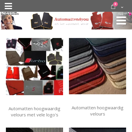
Ga
items
0
Nav
direct
Cart
door
activeren
naar
de
inhoud
Automatten hoogwaardig
Automatten hoogwaardig
velours
velours met vele logo's