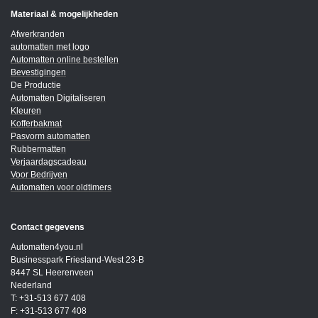
Materiaal & mogelijkheden
Afwerkranden
automatten met logo
Automatten online bestellen
Bevestigingen
De Productie
Automatten Digitaliseren
Kleuren
Kofferbakmat
Pasvorm automatten
Rubbermatten
Verjaardagscadeau
Voor Bedrijven
Automatten voor oldtimers
Contact gegevens
Automatten4you.nl
Businesspark Friesland-West 23-B
8447 SL Heerenveen
Nederland
T: +31-513 677 408
F: +31-513 677 408