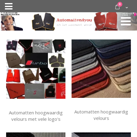
Ga
items
0
Nav
direct
Cart
door
activeren
naar
de
inhoud
Automatten hoogwaardig
Automatten hoogwaardig
velours
velours met vele logo's