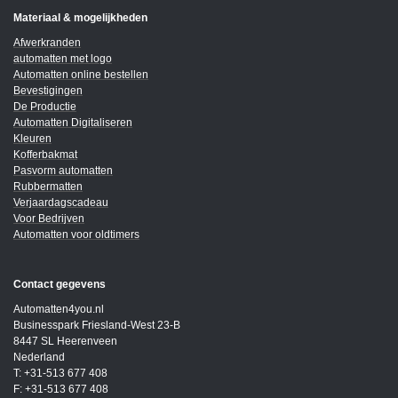
Materiaal & mogelijkheden
Afwerkranden
automatten met logo
Automatten online bestellen
Bevestigingen
De Productie
Automatten Digitaliseren
Kleuren
Kofferbakmat
Pasvorm automatten
Rubbermatten
Verjaardagscadeau
Voor Bedrijven
Automatten voor oldtimers
Contact gegevens
Automatten4you.nl
Businesspark Friesland-West 23-B
8447 SL Heerenveen
Nederland
T: +31-513 677 408
F: +31-513 677 408