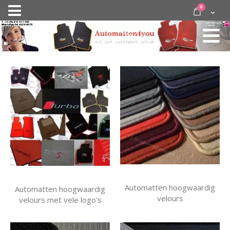
Ga
items
0
Nav
direct
Cart
door
activeren
naar
de
inhoud
Automatten hoogwaardig
Automatten hoogwaardig
velours
velours met vele logo's