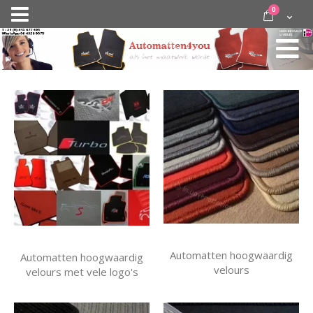
Ga
items
0
Nav
direct
Cart
door
activeren
naar
de
inhoud
Automatten hoogwaardig
Automatten hoogwaardig
velours
velours met vele logo's