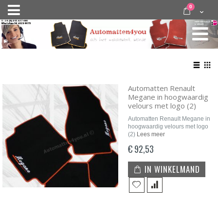
Ga
items
0
Nav
direct
Cart
door
activeren
naar
de
inhoud
Bekij
als
Lijst
Roo
Automatten Renault
Megane in hoogwaardig
velours met logo (2)
Automatten Renault Megane in
hoogwaardig velours met logo
(2)
Lees meer
€ 92,53
IN WINKELMAND