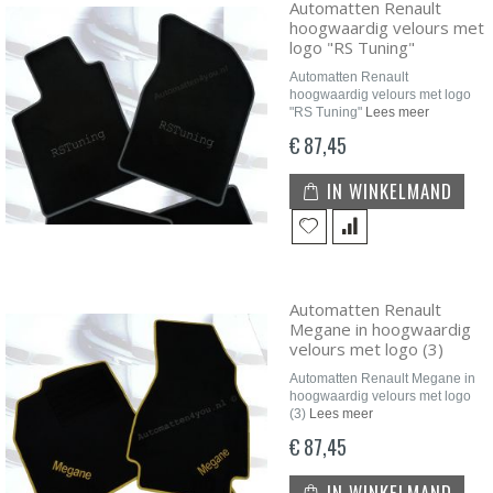
Automatten Renault
hoogwaardig velours met
logo "RS Tuning"
Automatten Renault
hoogwaardig velours met logo
"RS Tuning"
Lees meer
€ 87,45
IN WINKELMAND
Automatten Renault
Megane in hoogwaardig
velours met logo (3)
Automatten Renault Megane in
hoogwaardig velours met logo
(3)
Lees meer
€ 87,45
IN WINKELMAND