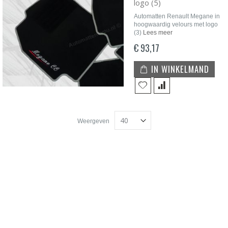
logo (5)
Automatten Renault Megane in
hoogwaardig velours met logo
(3)
Lees meer
€ 93,17
IN WINKELMAND
Weergeven