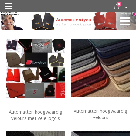
Ga
items
0
Nav
direct
Cart
door
activeren
naar
de
inhoud
Automatten hoogwaardig
Automatten hoogwaardig
velours
velours met vele logo's