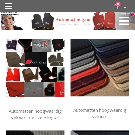
Ga
items
0
Nav
direct
Cart
door
activeren
naar
de
inhoud
Automatten hoogwaardig
Automatten hoogwaardig
velours
velours met vele logo's