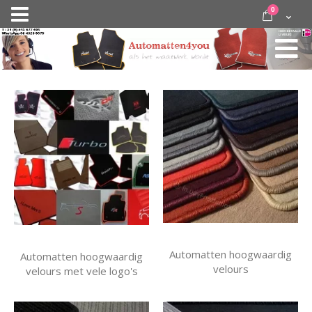
Ga
items
0
Nav
direct
Cart
door
activeren
naar
de
inhoud
Automatten hoogwaardig
Automatten hoogwaardig
velours
velours met vele logo's