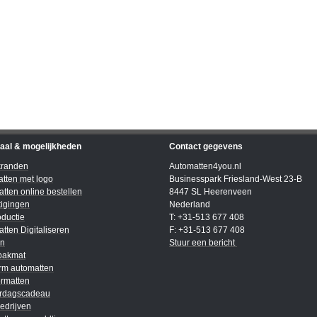
iaal & mogelijkheden
Contact gegevens
kranden
Automatten4you.nl
tten met logo
Businesspark Friesland-West 23-B
tten online bestellen
8447 SL Heerenveen
igingen
Nederland
ductie
T: +31-513 677 408
tten Digitaliseren
F: +31-513 677 408
en
Stuur een bericht
bakmat
rm automatten
rmatten
ardagscadeau
edrijven