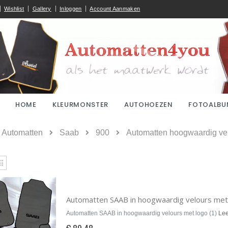
Wishlist
Gallery
Inloggen
Account Aanmaken
HOME
KLEURMONSTER
AUTOHOEZEN
FOTOALBU
ome
Automatten
Saab
900
Automatten hoogwaardig vel
kijken
Rooster
Automatten SAAB in hoogwaardig velours met 
Automatten SAAB in hoogwaardig velours met logo (1)
Le