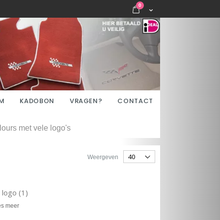
items
0
Cart
M
KADOBON
VRAGEN?
CONTACT
ours met vele logo's
Weergeven
logo (1)
es meer