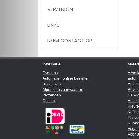
VERZENDEN
LINKS
NEEM CONTACT OP
Informatie
Mater
Over ons
Afwer
Automatten online bestellen
automa
Recensies
Automa
Algemene voorwaarden
Bevest
Verzenden
De Pro
Contact
Automa
Kleur
Koffer
Pasvo
Rubbe
Verja
Voor B