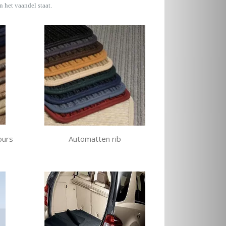
n het vaandel staat.
ours
Automatten rib