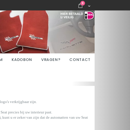
items
0
Cart
M
KADOBON
VRAGEN?
CONTACT
ogo's verkrijgbaar zijn.
eat precies bij uw interieur past.
t
, kunt u er zeker van zijn dat de automatten van uw Seat