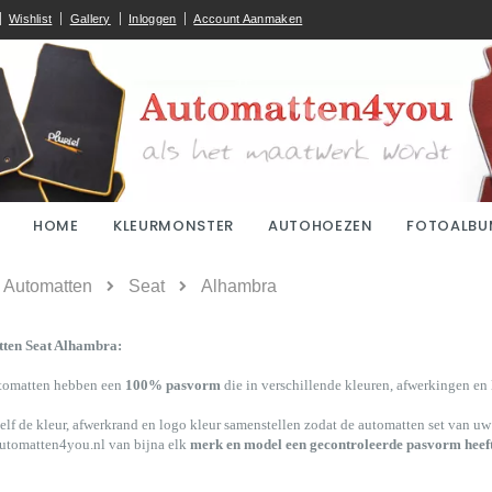
Wishlist
Gallery
Inloggen
Account Aanmaken
HOME
KLEURMONSTER
AUTOHOEZEN
FOTOALBU
ome
Automatten
Seat
Alhambra
ten Seat Alhambra:
tomatten hebben een
100% pasvorm
die in verschillende kleuren, afwerkingen en l
elf de kleur, afwerkrand en logo kleur samenstellen zodat de automatten set van uw S
utomatten4you.nl van bijna elk
merk en model een gecontroleerde pasvorm heef