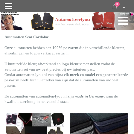
Ga
items
0
Nav
direct
Cart
door
activeren
naar
de
inhoud
Automatten Seat Cordoba:
Onze automatten hebben een
100% pasvorm
die in verschillende kleuren,
afwerkingen en logo's verkrijgbaar zijn.
U kunt zelf de kleur, afwerkrand en logo kleur samenstellen zodat de
automatten set van uw Seat precies bij uw interieur past.
Omdat
automatten4you.nl van bijna elk
merk en model een gecontroleerde
pasvorm heeft
, kunt u er zeker van zijn dat de automatten van uw Seat
passen.
De automatten van automatten4you.nl zijn
made in Germany
, waar de
kwaliteit zeer hoog in het vaandel staat.