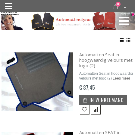
Ga
items
0
Nav
direct
Cart
door
activeren
naar
de
inhoud
Bekij
als
Lijst
Roo
Automatten Seat in
hoogwaardig velours met
logo (2)
Automatten Seat in hoogwaardig
velours met logo (2)
Lees meer
€ 87,45
IN WINKELMAND
Automatten SEAT in