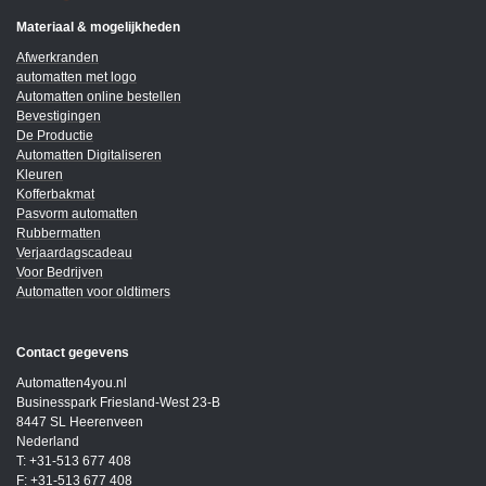
Materiaal & mogelijkheden
Afwerkranden
automatten met logo
Automatten online bestellen
Bevestigingen
De Productie
Automatten Digitaliseren
Kleuren
Kofferbakmat
Pasvorm automatten
Rubbermatten
Verjaardagscadeau
Voor Bedrijven
Automatten voor oldtimers
Contact gegevens
Automatten4you.nl
Businesspark Friesland-West 23-B
8447 SL Heerenveen
Nederland
T: +31-513 677 408
F: +31-513 677 408