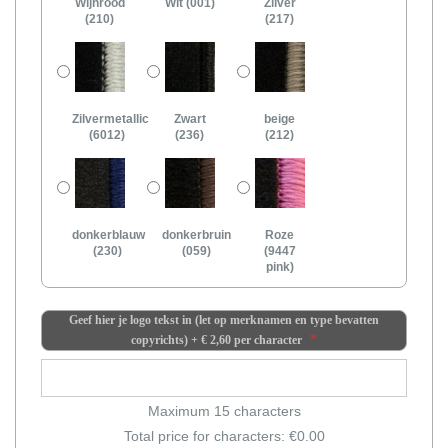
Wijnrood
Wit (001)
Zilver
(210)
(217)
Zilvermetallic
Zwart
beige
(6012)
(236)
(212)
donkerblauw
donkerbruin
Roze
(230)
(059)
(9447
pink)
Geef hier je logo tekst in (let op merknamen en type bevatten
copyrichts)
+
€ 2,60
per character
Maximum 15 characters
Total price for characters: €
0.00