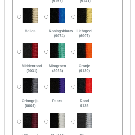
(9157)
(9141)
Helios
Koningsblauw
Lichtgeel
(9074)
(6007)
Middenrood
Mintgroen
Oranje
(9031)
(8933)
(9130)
Oriongrijs
Paars
Rood
(6004)
9135