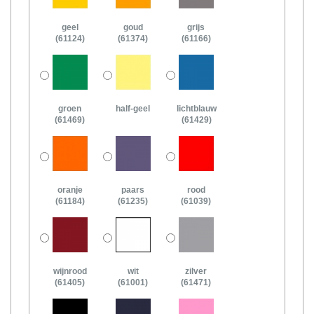
geel
goud
grijs
(61124)
(61374)
(61166)
groen
half-geel
lichtblauw
(61469)
(61429)
oranje
paars
rood
(61184)
(61235)
(61039)
wijnrood
wit
zilver
(61405)
(61001)
(61471)