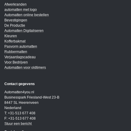
Afwerkranden
automatten met logo
Automatten online bestellen
Bevestigingen
De Productie
Automatten Digitaliseren
Kleuren
Kofferbakmat
Pasvorm automatten
Rubbermatten
Verjaardagscadeau
Voor Bedrijven
Automatten voor oldtimers
Contact gegevens
Automatten4you.nl
Businesspark Friesland-West 23-B
8447 SL Heerenveen
Nederland
T: +31-513 677 408
F: +31-513 677 408
Stuur een bericht