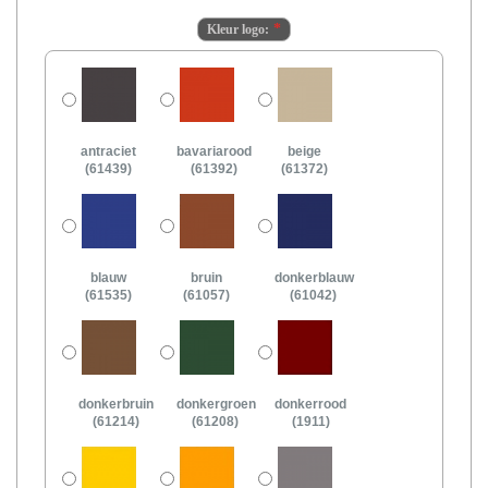
Kleur logo:
antraciet
bavariarood
beige
(61439)
(61392)
(61372)
blauw
bruin
donkerblauw
(61535)
(61057)
(61042)
donkerbruin
donkergroen
donkerrood
(61214)
(61208)
(1911)