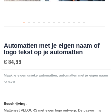
Skip
to
the
beginning
Automatten met je eigen naam of
of
the
logo tekst op je automatten
images
gallery
€ 84,99
Maak je eigen unieke automatten, automatten met je eigen naam
of tekst
Beschrijving:
Mattenset VELOURS met eigen logo ontwerp. De pasvorm is