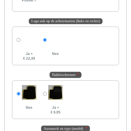
Positie 7
Logo ook op de achtermatten (links en rechts)
Ja
+
Nee
€ 22,49
Hakbeschermer
Nee
Ja
+
€ 6,95
Automerk en type (model)