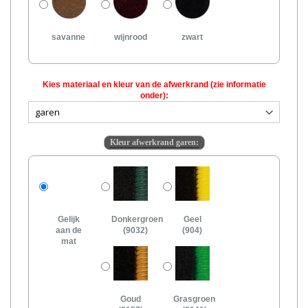
savanne
wijnrood
zwart
Kies materiaal en kleur van de afwerkrand (zie informatie
onder):
Kleur afwerkrand garen:
Gelijk
Donkergroen
Geel
aan de
(9032)
(904)
mat
Goud
Grasgroen