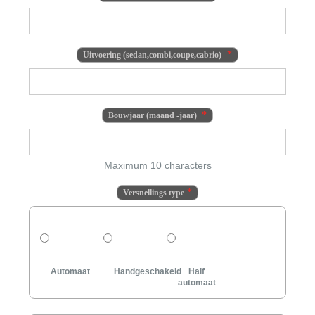
Uitvoering (sedan,combi,coupe,cabrio)
Bouwjaar (maand -jaar)
Maximum 10 characters
Versnellings type
Automaat
Handgeschakeld
Half
automaat