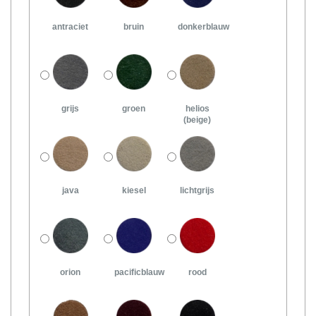
antraciet
bruin
donkerblauw
grijs
groen
helios
(beige)
java
kiesel
lichtgrijs
orion
pacificblauw
rood