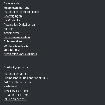
Afwerkranden
automatten met logo
Automatten online bestellen
Bevestigingen
De Productie
Automatten Digitaliseren
Kleuren
Kofferbakmat
Pasvorm automatten
Rubbermatten
Verjaardagscadeau
Voor Bedrijven
Automatten voor oldtimers
Contact gegevens
Automatten4you.nl
Businesspark Friesland-West 23-B
8447 SL Heerenveen
Nederland
T: +31-513 677 408
F: +31-513 677 408
Stuur een bericht