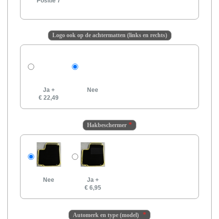
Positie 7
Logo ook op de achtermatten (links en rechts)
Ja
+
Nee
€ 22,49
Hakbeschermer
Nee
Ja
+
€ 6,95
Automerk en type (model)