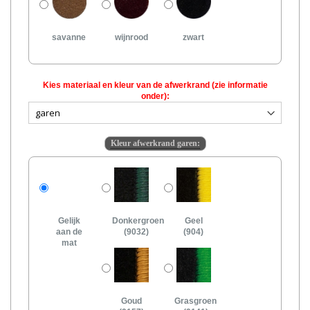
savanne
wijnrood
zwart
Kies materiaal en kleur van de afwerkrand (zie informatie
onder):
Kleur afwerkrand garen:
Gelijk
Donkergroen
Geel
aan de
(9032)
(904)
mat
Goud
Grasgroen