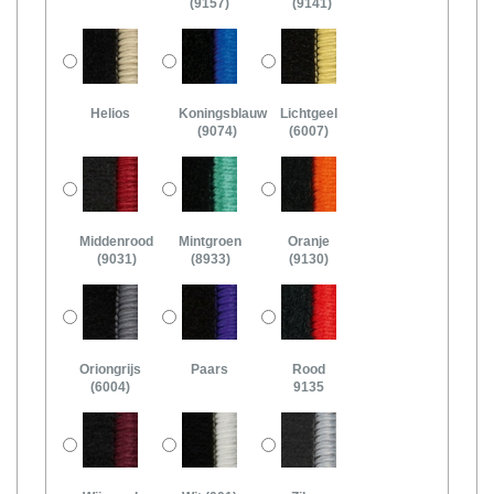
(9157)
(9141)
Helios
Koningsblauw
Lichtgeel
(9074)
(6007)
Middenrood
Mintgroen
Oranje
(9031)
(8933)
(9130)
Oriongrijs
Paars
Rood
(6004)
9135