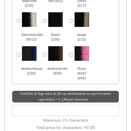
Wijnrood
Wit (001)
Zilver
(210)
(217)
Zilvermetallic
Zwart
beige
(6012)
(236)
(212)
donkerblauw
donkerbruin
Roze
(230)
(059)
(9447
pink)
Geef hier je logo tekst in (let op merknamen en type bevatten
copyrichts)
+
€ 2,60
per character
Maximum 15 characters
Total price for characters: €
0.00