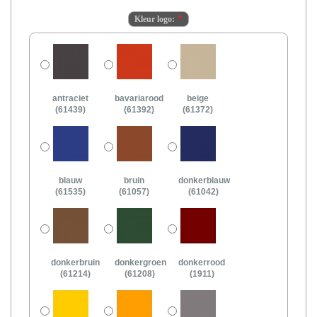
Kleur logo:
antraciet
bavariarood
beige
(61439)
(61392)
(61372)
blauw
bruin
donkerblauw
(61535)
(61057)
(61042)
donkerbruin
donkergroen
donkerrood
(61214)
(61208)
(1911)