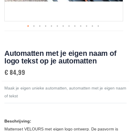
Skip
to
the
beginning
Automatten met je eigen naam of
of
the
logo tekst op je automatten
images
gallery
€ 84,99
Maak je eigen unieke automatten, automatten met je eigen naam
of tekst
Beschrijving:
Mattenset VELOURS met eigen logo ontwerp. De pasvorm is