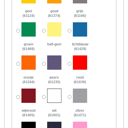
geel
goud
grijs
(61124)
(61374)
(61166)
groen
half-geel
lichtblauw
(61469)
(61429)
oranje
paars
rood
(61184)
(61235)
(61039)
wijnrood
wit
zilver
(61405)
(61001)
(61471)