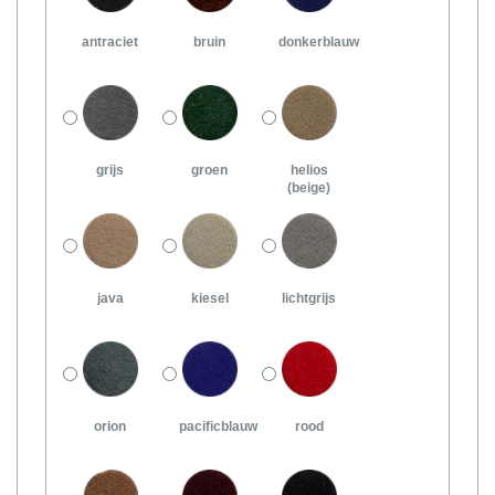
antraciet
bruin
donkerblauw
grijs
groen
helios
(beige)
java
kiesel
lichtgrijs
orion
pacificblauw
rood