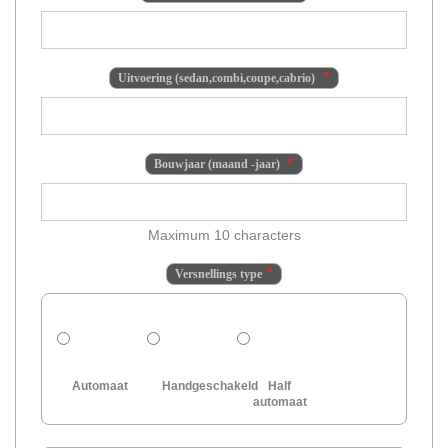
Uitvoering (sedan,combi,coupe,cabrio)
Bouwjaar (maand -jaar)
Maximum 10 characters
Versnellings type
Automaat
Handgeschakeld
Half
automaat