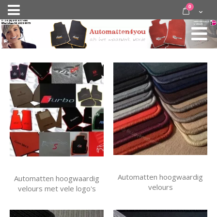
Ga
items
0
Nav
direct
Cart
door
activeren
naar
de
inhoud
Automatten hoogwaardig
Automatten hoogwaardig
velours
velours met vele logo's