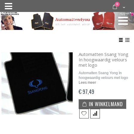
Ga
items
0
Nav
direct
Cart
door
activeren
naar
de
inhoud
Bekij
als
Lijst
Roo
Automatten Ssang Yong
In hoogwaardig velours
met logo
Automatten Ssang Yong In
hoogwaardig velours met logo
Lees meer
€ 97,49
IN WINKELMAND