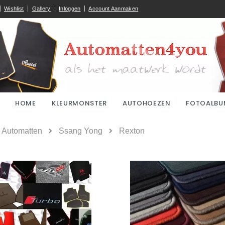
Wishlist
Gallery
Inloggen
Account Aanmaken
HOME
KLEURMONSTER
AUTOHOEZEN
FOTOALBU
ome
Automatten
Ssang Yong
Rexton