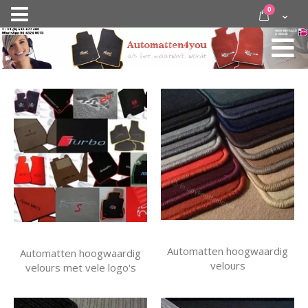
Ga
items
0
Nav
direct
Cart
door
activeren
naar
de
inhoud
Automatten hoogwaardig
Automatten hoogwaardig
velours
velours met vele logo's