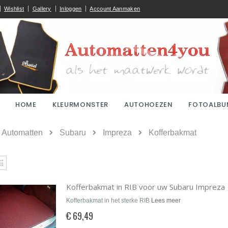
Wishlist
Gallery
Inloggen
Account Aanmaken
HOME
KLEURMONSTER
AUTOHOEZEN
FOTOALBU
ome
Automatten
Subaru
Impreza
Kofferbakmat
kijken
Rooster
Kofferbakmat in RIB voor uw Subaru Impreza
Kofferbakmat in het sterke RIB
Lees meer
€ 69,49