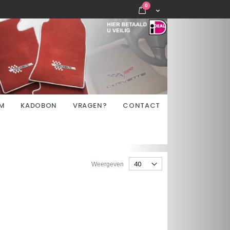
items
0
Cart
M
KADOBON
VRAGEN?
CONTACT
Weergeven