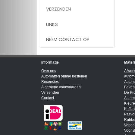
VERZENDEN
LINKS
NEEM CONTACT OP
Informatie
Mater
Over ons
Afwer
Automatten online bestellen
automa
Recensies
Automa
Algemene voorwaarden
Bevest
Verzenden
De Pro
Contact
Automa
Kleur
Koffer
Pasvo
Rubbe
Verja
Voor B