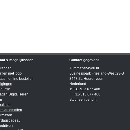
iaal & mogelijkheden
Contact gegevens
kranden
Automatten4you.nl
tten met logo
Businesspark Friesland-West 23-B
tten online bestellen
8447 SL Heerenveen
igingen
Nederland
ductie
T: +31-513 677 408
tten Digitaliseren
F: +31-513 677 408
en
Stuur een bericht
bakmat
rm automatten
rmatten
ardagscadeau
edrijven