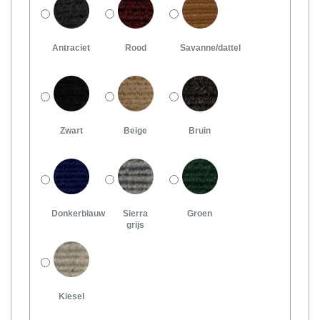
Antraciet
Rood
Savanne/dattel
Zwart
Beige
Bruin
Donkerblauw
Sierra
Groen
grijs
Kiesel