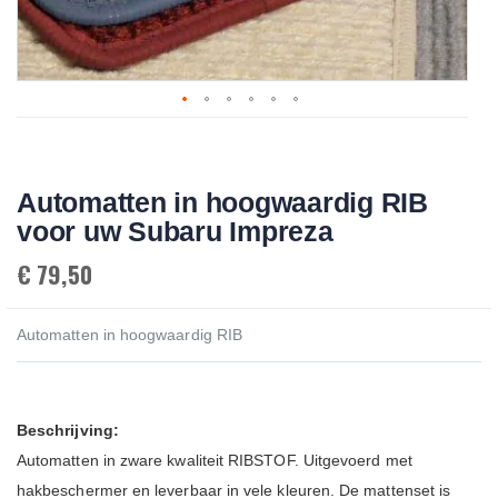
Skip
to
the
beginning
Automatten in hoogwaardig RIB
of
the
voor uw Subaru Impreza
images
gallery
€ 79,50
Automatten in hoogwaardig RIB
Beschrijving:
Automatten in zware kwaliteit RIBSTOF. Uitgevoerd met
hakbeschermer en leverbaar in vele kleuren. De mattenset is