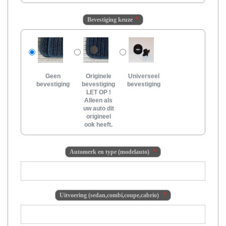
Bevestiging keuze
Geen
Originele
Universeel
bevestiging
bevestiging
bevestiging
LET OP !
Alleen als
uw auto dit
origineel
ook heeft.
Automerk en type (modelauto)
Uitvoering (sedan,combi,coupe,cabrio)