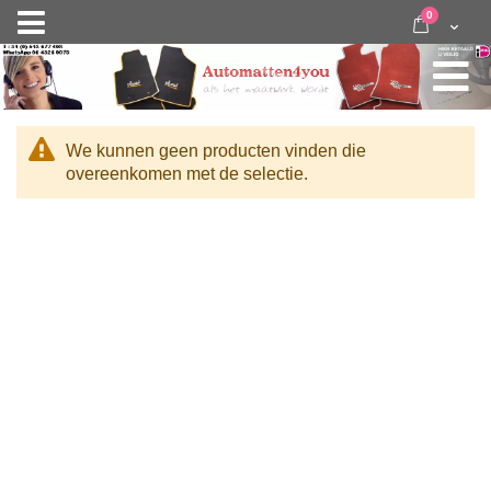
Ga
items
0
Nav
direct
Cart
door
activeren
naar
de
inhoud
We kunnen geen producten vinden die
overeenkomen met de selectie.