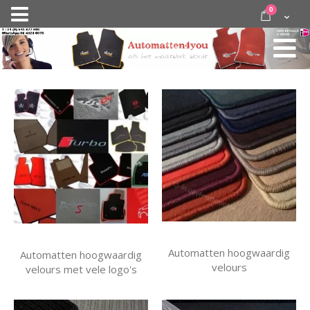
Ga
items
0
Nav
direct
Cart
door
activeren
naar
de
inhoud
Automatten hoogwaardig
Automatten hoogwaardig
velours
velours met vele logo's