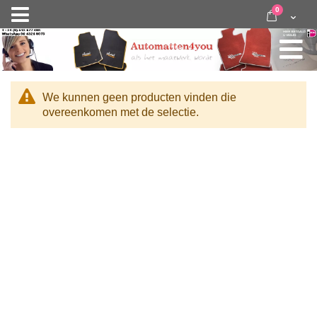
Ga
items
0
Nav
direct
Cart
door
activeren
naar
de
inhoud
We kunnen geen producten vinden die
overeenkomen met de selectie.