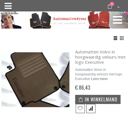
Ga
items
0
Nav
direct
Cart
door
activeren
naar
de
inhoud
Bekij
als
Lijst
Roo
Automatten Volvo in
hoogwaardig velours met
logo Executive
Automatten Volvo in
hoogwaardig velours met logo
Executive
Lees meer
€ 86,43
IN WINKELMAND