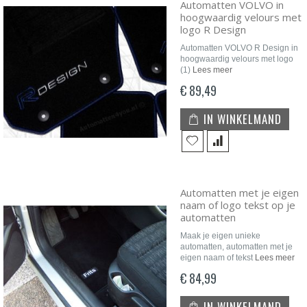
Automatten VOLVO in
hoogwaardig velours met
logo R Design
Automatten VOLVO R Design in
hoogwaardig velours met logo
(1)
Lees meer
€ 89,49
IN WINKELMAND
Automatten met je eigen
naam of logo tekst op je
automatten
Maak je eigen unieke
automatten, automatten met je
eigen naam of tekst
Lees meer
€ 84,99
IN WINKELMAND