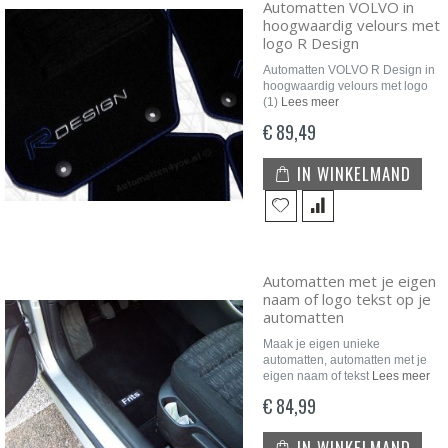
Automatten VOLVO in
hoogwaardig velours met
logo R Design
Automatten VOLVO R Design in
hoogwaardig velours met logo
(1)
Lees meer
€ 89,49
IN WINKELMAND
Automatten met je eigen
naam of logo tekst op je
automatten
Maak je eigen unieke
automatten, automatten met je
eigen naam of tekst
Lees meer
€ 84,99
IN WINKELMAND