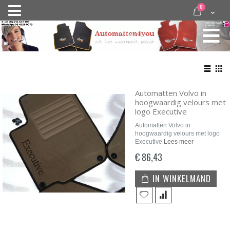
Ga
items
0
Nav
direct
Cart
door
activeren
naar
de
inhoud
Bekij
als
Lijst
Roo
Automatten Volvo in
hoogwaardig velours met
logo Executive
Automatten Volvo in
hoogwaardig velours met logo
Executive
Lees meer
€ 86,43
IN WINKELMAND