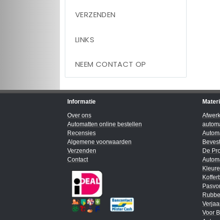
VERZENDEN
LINKS
NEEM CONTACT OP
Informatie
Mater
Over ons
Afwer
Automatten online bestellen
automa
Recensies
Automa
Algemene voorwaarden
Bevest
Verzenden
De Pro
Contact
Automa
Kleur
Koffer
Pasvo
Rubbe
Verja
Voor B