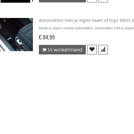
Automatten met je eigen naam of logo tekst 
Maak je eigen unieke automatten, automatten met je eigen
€ 84,99
In winkelmand