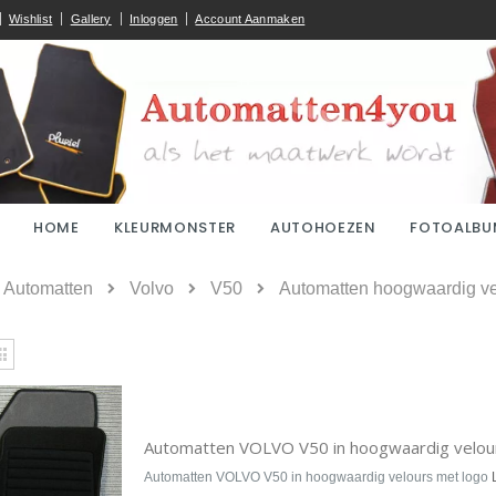
Wishlist
Gallery
Inloggen
Account Aanmaken
HOME
KLEURMONSTER
AUTOHOEZEN
FOTOALBU
ome
Automatten
Volvo
V50
Automatten hoogwaardig vel
kijken
Rooster
Automatten VOLVO V50 in hoogwaardig velou
Automatten VOLVO V50 in hoogwaardig velours met logo