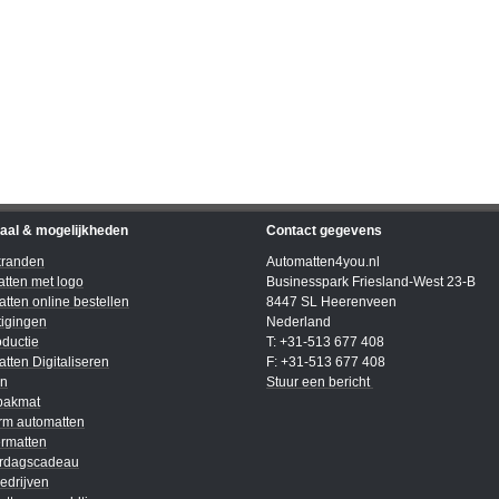
iaal & mogelijkheden
Contact gegevens
kranden
Automatten4you.nl
tten met logo
Businesspark Friesland-West 23-B
tten online bestellen
8447 SL Heerenveen
igingen
Nederland
ductie
T: +31-513 677 408
tten Digitaliseren
F: +31-513 677 408
en
Stuur een bericht
bakmat
rm automatten
rmatten
ardagscadeau
edrijven