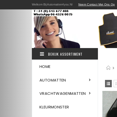
Ga
Welkom Bij Automatten4you.nl
Neem Contact Met Ons Op
direct
door
naar
de
inhoud
BEKIJK ASSORTIMENT
HOME
H
AUTOMATTEN
Be
als
Lijst
VRACHTWAGENMATTEN
KLEURMONSTER