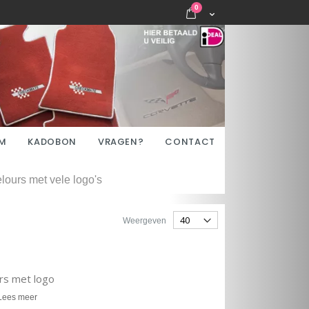
items
0
Cart
M
KADOBON
VRAGEN?
CONTACT
ours met vele logo's
Weergeven
rs met logo
Lees meer