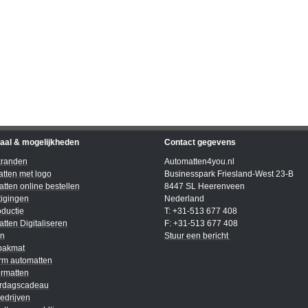
iaal & mogelijkheden
Contact gegevens
kranden
Automatten4you.nl
tten met logo
Businesspark Friesland-West 23-B
tten online bestellen
8447 SL Heerenveen
igingen
Nederland
ductie
T: +31-513 677 408
tten Digitaliseren
F: +31-513 677 408
en
Stuur een bericht
bakmat
rm automatten
rmatten
ardagscadeau
edrijven