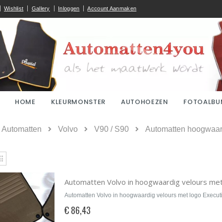
Wishlist
Gallery
Inloggen
Account Aanmaken
HOME
KLEURMONSTER
AUTOHOEZEN
FOTOALBU
ome
Automatten
Volvo
V90 / S90
Automatten hoogwaard
kijken
Rooster
Automatten Volvo in hoogwaardig velours met
Automatten Volvo in hoogwaardig velours met logo Execut
€ 86,43