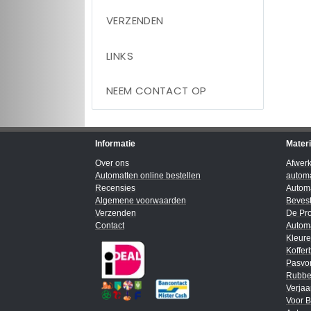
VERZENDEN
LINKS
NEEM CONTACT OP
Informatie
Mater
Over ons
Afwer
Automatten online bestellen
automa
Recensies
Automa
Algemene voorwaarden
Bevest
Verzenden
De Pro
Contact
Automa
Kleur
Koffer
Pasvo
Rubbe
Verja
Voor B