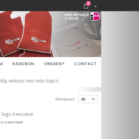
items
0
Cart
M
KADOBON
VRAGEN?
CONTACT
ig velours met vele logo's
Weergeven
 logo Executive
ive
Lees meer