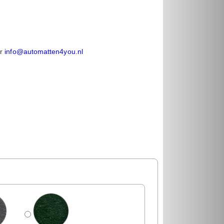
r
info@automatten4you.nl