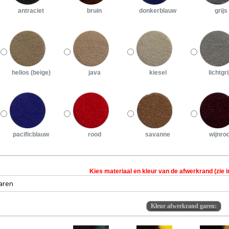
antraciet
bruin
donkerblauw
grijs
helios (beige)
java
kiesel
lichtgri
pacificblauw
rood
savanne
wijnro
Kies materiaal en kleur van de afwerkrand (zie i
Kleur afwerkrand garen: