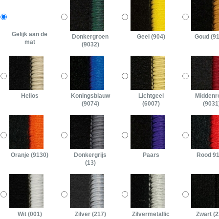
Gelijk aan de
Donkergroen
Geel (904)
Goud (9
mat
(9032)
Helios
Koningsblauw
Lichtgeel
Middenr
(9074)
(6007)
(9031
Oranje (9130)
Donkergrijs
Paars
Rood 9
(13)
Wit (001)
Zilver (217)
Zilvermetallic
Zwart (2