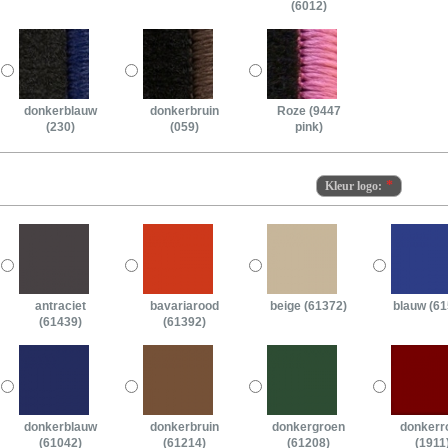
(6012)
donkerblauw
donkerbruin
Roze (9447
(230)
(059)
pink)
Kleur logo:
antraciet
bavariarood
beige (61372)
blauw (61
(61439)
(61392)
donkerblauw
donkerbruin
donkergroen
donkerr
(61042)
(61214)
(61208)
(1911