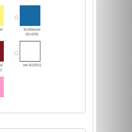
el
lichtblauw
(61429)
od
wit (61001)
)