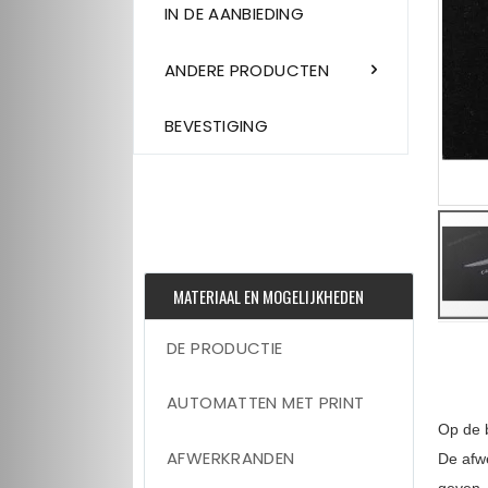
IN DE AANBIEDING
ANDERE PRODUCTEN
BEVESTIGING
MATERIAAL EN MOGELIJKHEDEN
Skip
DE PRODUCTIE
to
the
beginni
AUTOMATTEN MET PRINT
of
the
Op de 
images
gallery
AFWERKRANDEN
De afwe