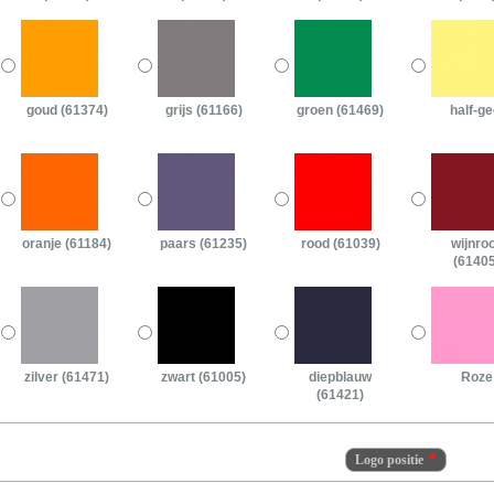
goud (61374)
grijs (61166)
groen (61469)
half-ge
oranje (61184)
paars (61235)
rood (61039)
wijnro
(61405
zilver (61471)
zwart (61005)
diepblauw
Roze
(61421)
Logo positie