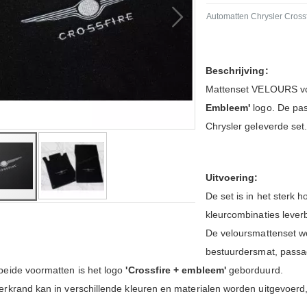
Automatten Chrysler Crossf
Beschrijving:
Mattenset VELOURS v
Embleem'
logo. De pas
Chrysler geleverde set.
Uitvoering:
De set is in het sterk 
kleurcombinaties leverb
De veloursmattenset wo
ng
bestuurdersmat, passa
beide voormatten is het logo
'Crossfire + embleem'
geborduurd.
rkrand kan in verschillende kleuren en materialen worden uitgevoerd, d