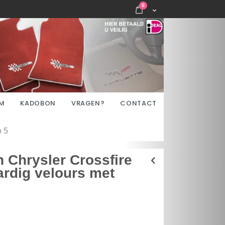
items
0
Cart
M
KADOBON
VRAGEN?
CONTACT
o 5
 Chrysler Crossfire
rdig velours met