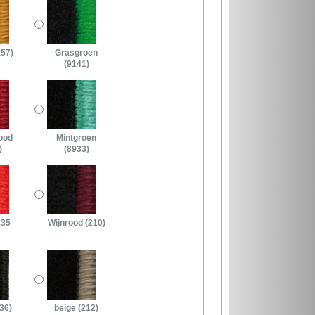
157)
Grasgroen
(9141)
ood
Mintgroen
)
(8933)
135
Wijnrood (210)
36)
beige (212)