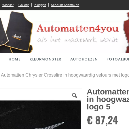
Wishlist
Gallery
Inloggen
Account Aanmaken
HOME
KLEURMONSTER
AUTOHOEZEN
FOTOALBU
ome
Automatten Chrysler Crossfire in hoogwaardig velours met log
Automatten
in hoogwaa
logo 5
€ 87,24