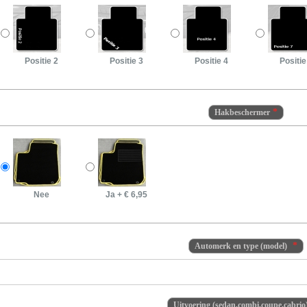
Positie 2
Positie 3
Positie 4
Positie
Hakbeschermer
Nee
Ja
+
€ 6,95
Automerk en type (model)
Uitvoering (sedan,combi,coupe,cabrio