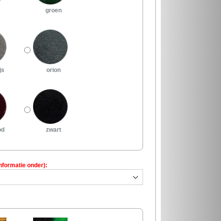
groen
js
orion
od
zwart
nformatie onder):