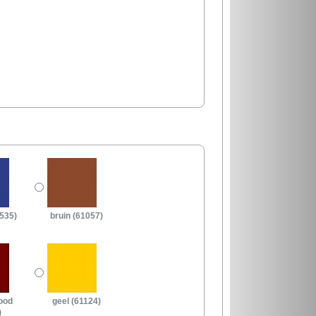
535)
bruin (61057)
ood
geel (61124)
)