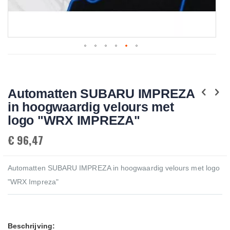
Skip
to
the
beginning
Automatten SUBARU IMPREZA
of
the
in hoogwaardig velours met
images
gallery
logo "WRX IMPREZA"
€ 96,47
Automatten SUBARU IMPREZA in hoogwaardig velours met logo
"WRX Impreza"
Beschrijving: