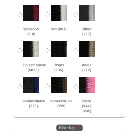
Wijnrood
Wit (001)
Zilver
(210)
(217)
Zilvermetallic
Zwart
beige
(6012)
(236)
(212)
donkerblauw
donkerbruin
Roze
(230)
(059)
(9447
pink)
Kleur logo: