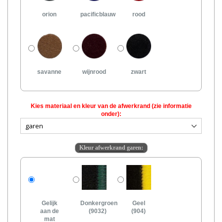
orion
pacificblauw
rood
savanne
wijnrood
zwart
Kies materiaal en kleur van de afwerkrand (zie informatie
onder):
Kleur afwerkrand garen:
Gelijk
Donkergroen
Geel
aan de
(9032)
(904)
mat