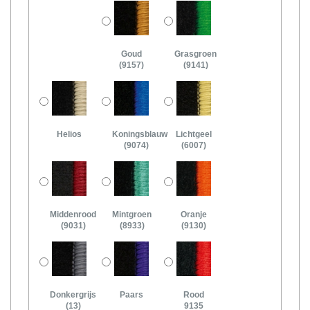
Goud
Grasgroen
(9157)
(9141)
Helios
Koningsblauw
Lichtgeel
(9074)
(6007)
Middenrood
Mintgroen
Oranje
(9031)
(8933)
(9130)
Donkergrijs
Paars
Rood
(13)
9135