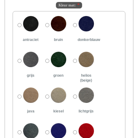
Kleur mat:
antraciet
bruin
donkerblauw
grijs
groen
helios
(beige)
java
kiesel
lichtgrijs