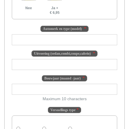
Nee
Ja
+
€ 6,95
Automerk en type (model)
Uitvoering (sedan,combi,coupe,cabrio)
Bouwjaar (maand -jaar)
Maximum 10 characters
Versnellings type