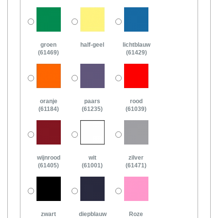
groen
half-geel
lichtblauw
(61469)
(61429)
oranje
paars
rood
(61184)
(61235)
(61039)
wijnrood
wit
zilver
(61405)
(61001)
(61471)
zwart
diepblauw
Roze