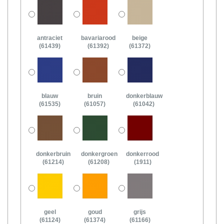
antraciet
bavariarood
beige
(61439)
(61392)
(61372)
blauw
bruin
donkerblauw
(61535)
(61057)
(61042)
donkerbruin
donkergroen
donkerrood
(61214)
(61208)
(1911)
geel
goud
grijs
(61124)
(61374)
(61166)