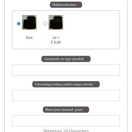
Hakbeschermer
Nee
Ja
+
€ 6,95
Automerk en type (model)
Uitvoering (sedan,combi,coupe,cabrio)
Bouwjaar (maand -jaar)
Maximum 10 characters