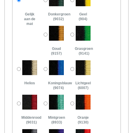
Gelijk
Donkergroen
Geel
aan de
(9032)
(904)
mat
Goud
Grasgroen
(9157)
(9141)
Helios
Koningsblauw
Lichtgeel
(9074)
(6007)
Middenrood
Mintgroen
Oranje
(9031)
(8933)
(9130)