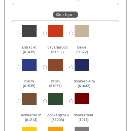
Kleur logo:
antraciet
bavariarood
beige
(61439)
(61392)
(61372)
blauw
bruin
donkerblauw
(61535)
(61057)
(61042)
donkerbruin
donkergroen
donkerrood
(61214)
(61208)
(1911)