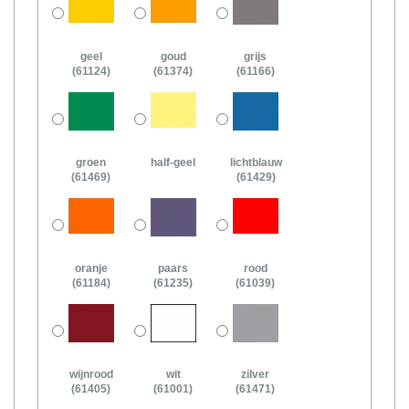
geel
goud
grijs
(61124)
(61374)
(61166)
groen
half-geel
lichtblauw
(61469)
(61429)
oranje
paars
rood
(61184)
(61235)
(61039)
wijnrood
wit
zilver
(61405)
(61001)
(61471)