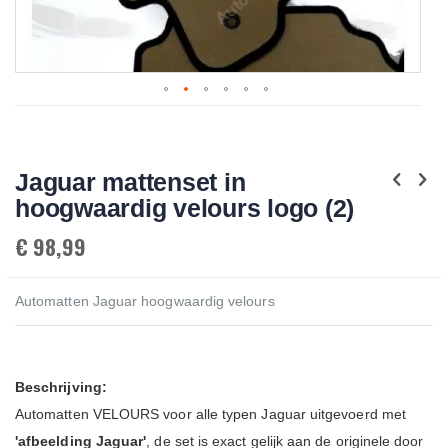
Skip
to
the
beginning
Jaguar mattenset in
of
the
hoogwaardig velours logo (2)
images
gallery
€ 98,99
Automatten Jaguar hoogwaardig velours
Beschrijving:
Automatten VELOURS voor alle typen Jaguar uitgevoerd met
'afbeelding Jaguar'
, de set is exact gelijk aan de originele door