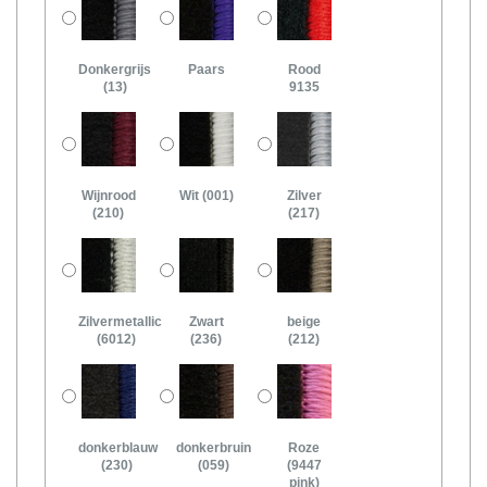
Donkergrijs
Paars
Rood
(13)
9135
Wijnrood
Wit (001)
Zilver
(210)
(217)
Zilvermetallic
Zwart
beige
(6012)
(236)
(212)
donkerblauw
donkerbruin
Roze
(230)
(059)
(9447
pink)