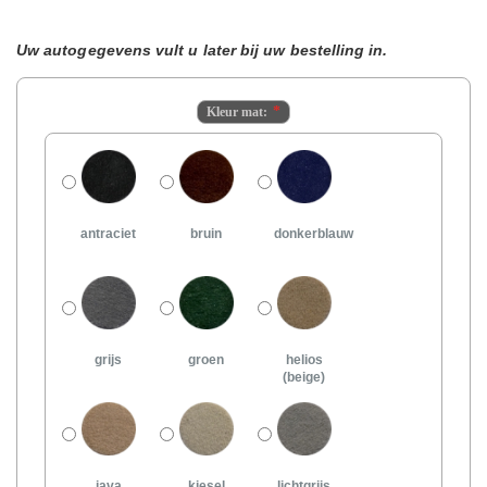
Uw autogegevens vult u later bij uw bestelling in.
Kleur mat:
antraciet
bruin
donkerblauw
grijs
groen
helios
(beige)
java
kiesel
lichtgrijs