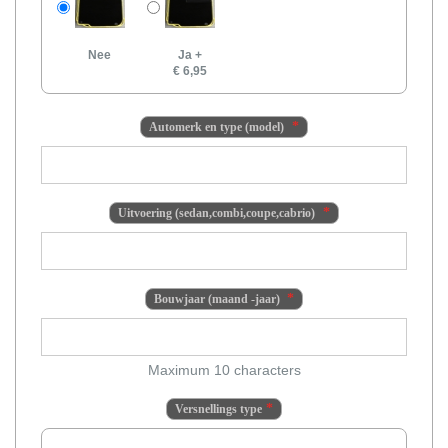
Nee
Ja
+
€ 6,95
Automerk en type (model)
Uitvoering (sedan,combi,coupe,cabrio)
Bouwjaar (maand -jaar)
Maximum 10 characters
Versnellings type