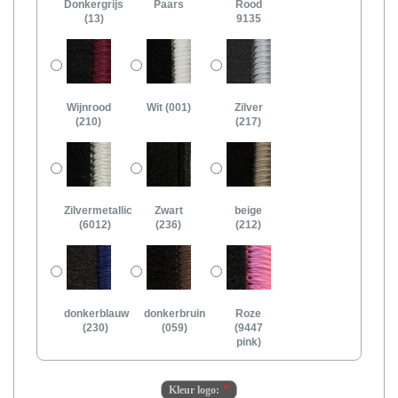
Donkergrijs
Paars
Rood
(13)
9135
Wijnrood
Wit (001)
Zilver
(210)
(217)
Zilvermetallic
Zwart
beige
(6012)
(236)
(212)
donkerblauw
donkerbruin
Roze
(230)
(059)
(9447
pink)
Kleur logo: