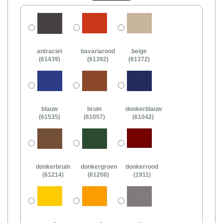
antraciet
bavariarood
beige
(61439)
(61392)
(61372)
blauw
bruin
donkerblauw
(61535)
(61057)
(61042)
donkerbruin
donkergroen
donkerrood
(61214)
(61208)
(1911)