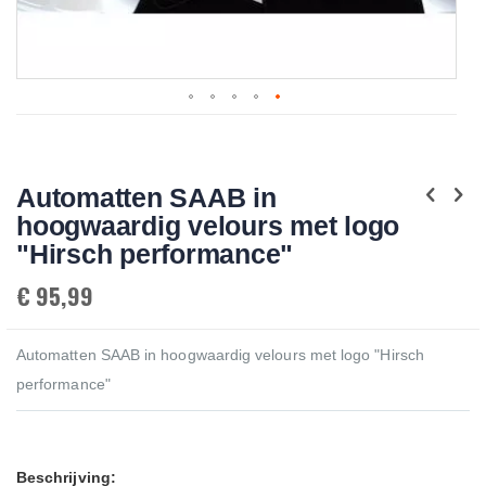
Skip
to
the
beginning
Automatten SAAB in
of
the
hoogwaardig velours met logo
images
gallery
"Hirsch performance"
€ 95,99
Automatten SAAB in hoogwaardig velours met logo "Hirsch
performance"
Beschrijving: