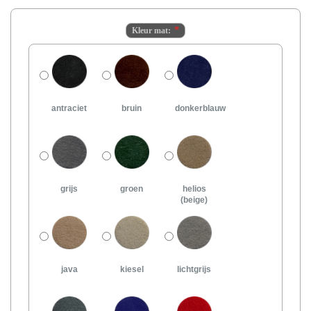
Kleur mat:
antraciet
bruin
donkerblauw
grijs
groen
helios
(beige)
java
kiesel
lichtgrijs