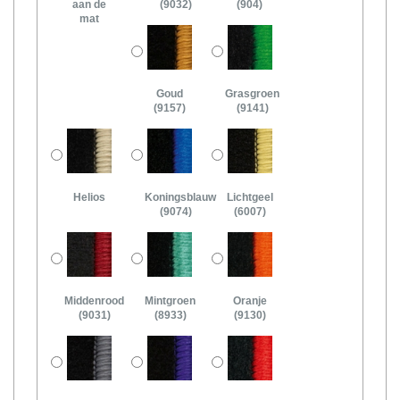
aan de
(9032)
(904)
mat
Goud
Grasgroen
(9157)
(9141)
Helios
Koningsblauw
Lichtgeel
(9074)
(6007)
Middenrood
Mintgroen
Oranje
(9031)
(8933)
(9130)