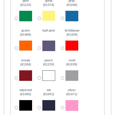
geel
goud
grijs
(61124)
(61374)
(61166)
groen
half-geel
lichtblauw
(61469)
(61429)
oranje
paars
rood
(61184)
(61235)
(61039)
wijnrood
wit
zilver
(61405)
(61001)
(61471)